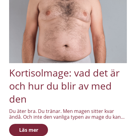
Kortisolmage: vad det är
och hur du blir av med
den
Du äter bra. Du tränar. Men magen sitter kvar
ändå. Och inte den vanliga typen av mage du kan
nypa tag i. Den sitter djupare, hårdare, och ger sig
inte oavsett vad du gör.
Läs mer