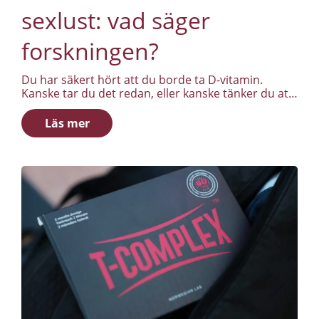
sexlust: vad säger
forskningen?
Du har säkert hört att du borde ta D-vitamin.
Kanske tar du det redan, eller kanske tänker du att
det är något äldre folk behöver för benen. Inte
något du skulle koppla till sexlust, energi eller
Läs mer
humör.