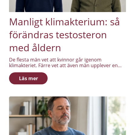
Manligt klimakterium: så
förändras testosteron
med åldern
De flesta män vet att kvinnor går igenom
klimakteriet. Färre vet att även män upplever en
hormonell förändring med åren, bara
långsammare och mer omärkligt. På fackspråk
Läs mer
kallas detta ofta andropaus, eller manligt
klimakterium. Testosteron sjunker gradvis för
många män från 30- till 40-årsåldern. Det är inget
tvärt slut, bara en långsam sluttning som kan
sträcka sig över flera decennier.