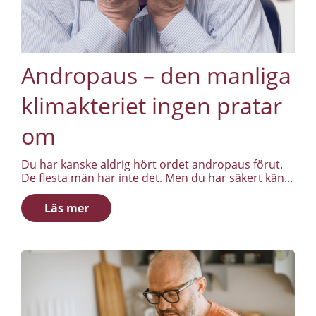
Andropaus – den manliga
klimakteriet ingen pratar
om
Du har kanske aldrig hört ordet andropaus förut.
De flesta män har inte det. Men du har säkert känt
av symptomen – utan att riktigt förstå var de kom
ifrån.
Läs mer