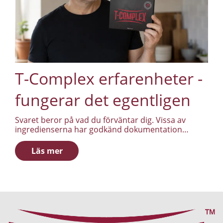
T-Complex erfarenheter -
fungerar det egentligen
Svaret beror på vad du förväntar dig. Vissa av
ingredienserna har godkänd dokumentation
bakom sig, andra har tunnare underlag, och ingen
tablett gör jobbet som sömn, träning och kost inte
Läs mer
gör.