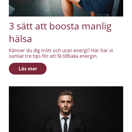
3 sätt att boosta manlig
hälsa
Känner du dig trött och utan energi? Här har vi
samlat tre tips för att få tillbaka energin.
Läs mer