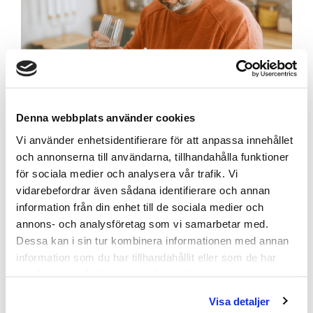
Kosttillskott för män: vad
Denna webbplats använder cookies
Vi använder enhetsidentifierare för att anpassa innehållet
kroppen faktiskt behöver
och annonserna till användarna, tillhandahålla funktioner
för sociala medier och analysera vår trafik. Vi
Marknaden för kosttillskott för män är stor, rörig
och full av löften som ingen kan hålla. En del
vidarebefordrar även sådana identifierare och annan
produkter är genuint användbara. Andra är dyr
information från din enhet till de sociala medier och
marknadsföring. Skillnaden handlar nästan alltid
Läs mer
annons- och analysföretag som vi samarbetar med.
om en sak: vad som faktiskt finns i dem, och vad
Dessa kan i sin tur kombinera informationen med annan
ingredienserna dokumenterat bidrar till.
information som du har tillhandahållit eller som de har
samlat in när du har använt deras tjänster.
Visa detaljer