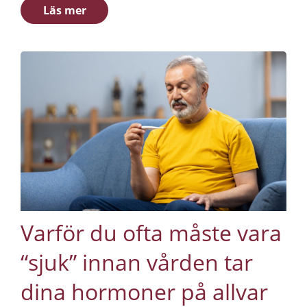
många motsatsen: förvirring. Är 14 nmol/L bra eller
Läs mer
dåligt? Vad gäller 22? Eller 9? Och viktigast av allt:
vad är egentligen normalt för just dig? Ett
”normalt” testosteronnivå är ett brett spann, och
siffran i sig berättar sällan hela historien. Ålder,
symtom och individuell respons betyder mer än de
flesta inser. Låt oss reda ut begreppen.
Varför du ofta måste vara
“sjuk” innan vården tar
dina hormoner på allvar