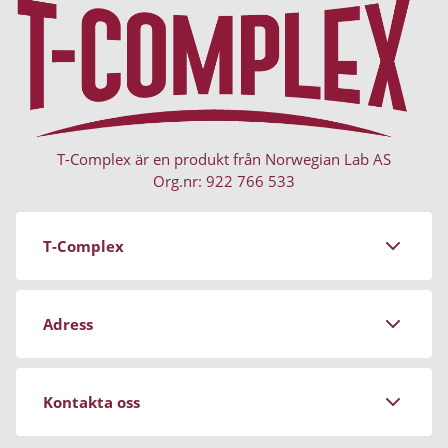
T-Complex är en produkt från Norwegian Lab AS
Org.nr: 922 766 533
T-Complex
Om Norwegian Lab
Adress
Köpvillkor
Personuppgiftspolicy
Stockrosgatan 3
Kontakta oss
Magasinet
681 91 Kristinehamn