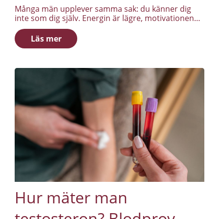
Många män upplever samma sak: du känner dig
inte som dig själv. Energin är lägre, motivationen
plattare, sexlusten svagare. Det kan ha kommit
smygande över månader eller år. Du kontaktar
Läs mer
vården, tar blodprov, väntar på svar. Svaret
kommer tillbaka som “normalt”. Och där tar det
ofta stopp.
Hur mäter man
testosteron? Blodprov,