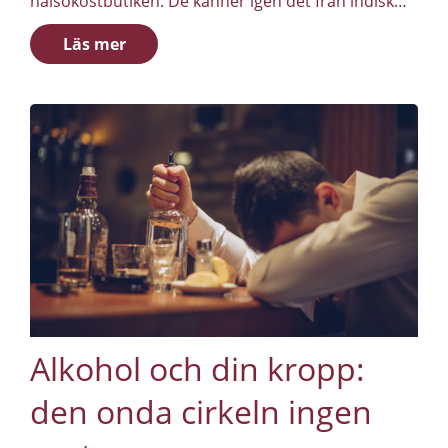
hälsokostbutiken. De känner igen det från indisk
mat.
Läs mer
Alkohol och din kropp:
den onda cirkeln ingen