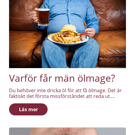
Varför får män ölmage?
Du behöver inte dricka öl för att få ölmage. Det är
faktiskt det första missförståndet att reda ut.
Ölmagen heter inte det för att öl är orsaken. Den
heter det för att den ser ut som en ölkula. Orsaken
Läs mer
är något annat.