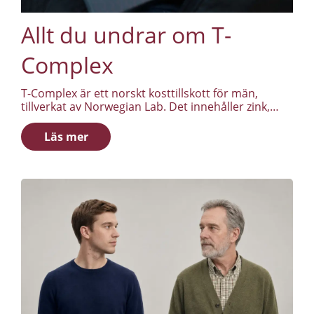
Allt du undrar om T-
Complex
T-Complex är ett norskt kosttillskott för män,
tillverkat av Norwegian Lab. Det innehåller zink,
magnesium, D-vitamin, B-vitaminer och
växtextrakt, bland annat bockhornsklöver som har
Läs mer
undersökts i studier på testosteron.