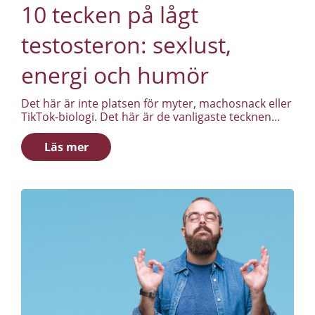
10 tecken på lågt
testosteron: sexlust,
energi och humör
Det här är inte platsen för myter, machosnack eller
TikTok-biologi. Det här är de vanligaste tecknen
män faktiskt upplever när testosteronnivåerna är
låga. Lågt testosteron handlar sällan om ett enda
Läs mer
dramatiskt symtom, utan om många små
förändringar i sexlust, energi och humör som
byggs upp över tid. Här är tio relevanta tecken,
utan omsvep.