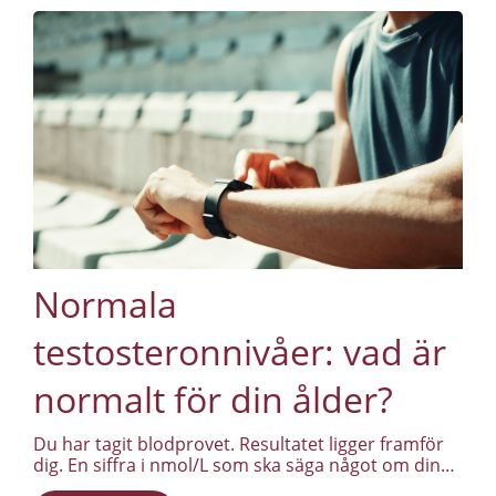
guiden reder ut begreppen och ger en realistisk
bild av vad testosterontillskott är, vad de kan bidra
med och var gränserna går.
Normala
testosteronnivåer: vad är
normalt för din ålder?
Du har tagit blodprovet. Resultatet ligger framför
dig. En siffra i nmol/L som ska säga något om din
hormonhälsa. Men i stället för klarhet upplever