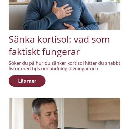
Sänka kortisol: vad som
faktiskt fungerar
Söker du på hur du sänker kortisol hittar du snabbt
listor med tips om andningsövningar och
magnesium. Men det är något med själva frågan
som är värt att reda upp först: målet är inte lägsta
Läs mer
möjliga kortisol. Målet är en normal dygnsrytm.