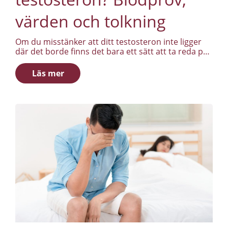
värden och tolkning
Om du misstänker att ditt testosteron inte ligger
där det borde finns det bara ett sätt att ta reda på
det: mätning. Inte känsla, inte ålder, inte vad en
kompis sagt på gymmet. Ändå tar många ett
Läs mer
testosteronprov utan att förstå när det ska tas, vad
som mäts eller hur resultatet ska tolkas. Den här
guiden förklarar hur du mäter testosteron rätt, vad
värdena betyder och varför ett enskilt prov sällan
ger hela bilden.