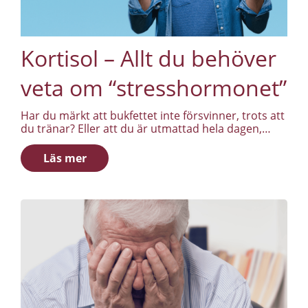
Kortisol – Allt du behöver
veta om “stresshormonet”
Har du märkt att bukfettet inte försvinner, trots att
du tränar? Eller att du är utmattad hela dagen,
men ändå ligger vaken när huvudet träffar kudden?
Problemet är kanske inte träningen eller kosten.
Läs mer
Det kan vara kortisol.