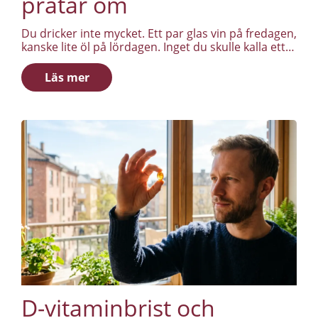
pratar om
Du dricker inte mycket. Ett par glas vin på fredagen,
kanske lite öl på lördagen. Inget du skulle kalla ett
problem. Ändå känner du dig tyngre än för fem år
sedan. Sömnen är inte densamma. Energin är
Läs mer
lägre. Och magen har fått en hårdhet som inte
reagerar på träning.
D-vitaminbrist och