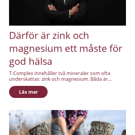
Därför är zink och
magnesium ett måste för
god hälsa
T-Complex innehåller två mineraler som ofta
underskattas: zink och magnesium. Båda är
involverade i en rad processer i kroppen, och båda
är relevanta för män som vill ha ut mer av
Läs mer
vardagen.