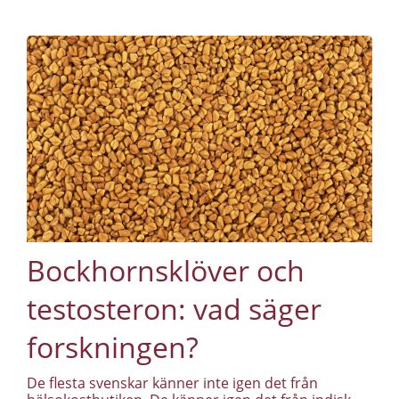
Bockhornsklöver och
testosteron: vad säger
forskningen?
De flesta svenskar känner inte igen det från