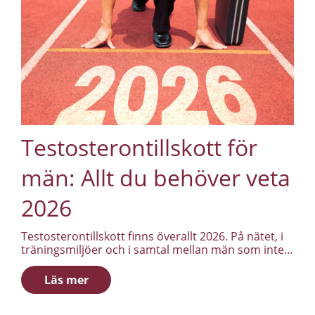
Testosterontillskott för
män: Allt du behöver veta
2026
Testosterontillskott finns överallt 2026. På nätet, i
träningsmiljöer och i samtal mellan män som inte
riktigt känner igen sig i den energinivå de hade
tidigare. Samtidigt är förvirringen stor. Vad är
Läs mer
egentligen ett testosterontillskott? Fungerar det?
Vem passar det för – och vem bör låta bli? Den här