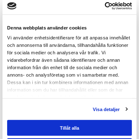
Några åtgärder som faktiskt fungerar på de enskilda
länkarna i cirkeln:
Denna webbplats använder cookies
Sömn
Undvik alkohol de sista tre timmarna
Vi använder enhetsidentifierare för att anpassa innehållet
före läggdags. Det är inte
och annonserna till användarna, tillhandahålla funktioner
nödvändigtvis mängden som är
för sociala medier och analysera vår trafik. Vi
problemet, det är timingen. Kroppen
vidarebefordrar även sådana identifierare och annan
hinner inte metabolisera alkoholen
information från din enhet till de sociala medier och
innan REM-fasen börjar.
annons- och analysföretag som vi samarbetar med.
Dessa kan i sin tur kombinera informationen med annan
Kortisol
Regelbunden styrketräning och lugn
information som du har tillhandahållit eller som de har
konditionsträning är de mest
samlat in när du har använt deras tjänster.
dokumenterade åtgärderna mot
Visa detaljer
kroniskt förhöjt kortisol. Paradoxalt
nog kan intensiv HIIT-träning driva
upp kortisol ytterligare på kort sikt.
Tillåt alla