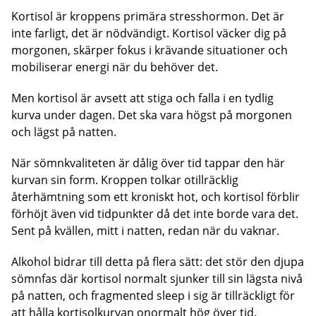
Kortisol är kroppens primära stresshormon. Det är
inte farligt, det är nödvändigt. Kortisol väcker dig på
morgonen, skärper fokus i krävande situationer och
mobiliserar energi när du behöver det.
Men kortisol är avsett att stiga och falla i en tydlig
kurva under dagen. Det ska vara högst på morgonen
och lägst på natten.
När sömnkvaliteten är dålig över tid tappar den här
kurvan sin form. Kroppen tolkar otillräcklig
återhämtning som ett kroniskt hot, och kortisol förblir
förhöjt även vid tidpunkter då det inte borde vara det.
Sent på kvällen, mitt i natten, redan när du vaknar.
Alkohol bidrar till detta på flera sätt: det stör den djupa
sömnfas där kortisol normalt sjunker till sin lägsta nivå
på natten, och fragmented sleep i sig är tillräckligt för
att hålla kortisolkurvan onormalt hög över tid.