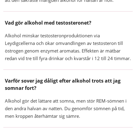
att den säkraste mängden alkohol för hälsan är noll.
Vad gör alkohol med testosteronet?
Alkohol minskar testosteronproduktionen via
Leydigcellerna och ökar omvandlingen av testosteron till
östrogen genom enzymet aromatas. Effekten är mätbar
redan vid tre till fyra drinkar och kvarstår i 12 till 24 timmar.
Varför sover jag dåligt efter alkohol trots att jag
somnar fort?
Alkohol gör det lättare att somna, men stör REM-sömnen i
den andra halvan av natten. Du genomför sömnen på tid,
men kroppen återhämtar sig sämre.