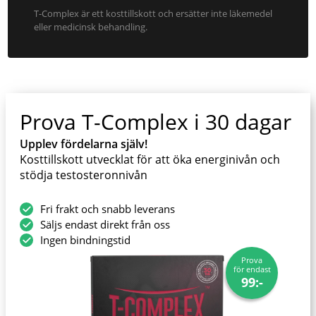
T-Complex är ett kosttillskott och ersätter inte läkemedel
eller medicinsk behandling.
Prova T-Complex i 30 dagar
Upplev fördelarna själv!
Kosttillskott utvecklat för att öka energinivån och
stödja testosteronnivån
Fri frakt och snabb leverans
Säljs endast direkt från oss
Ingen bindningstid
Prova
för endast
99:-