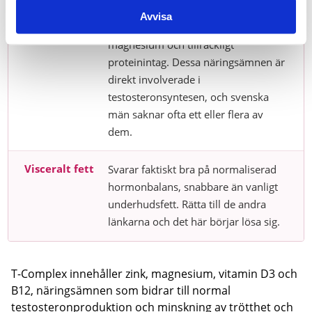
Testosteron
Sömn är den viktigaste enskilda
Avvisa
faktorn. Därefter: zink, vitamin D3,
magnesium och tillräckligt
proteinintag. Dessa näringsämnen är
direkt involverade i
testosteronsyntesen, och svenska
män saknar ofta ett eller flera av
dem.
Visceralt fett
Svarar faktiskt bra på normaliserad
hormonbalans, snabbare än vanligt
underhudsfett. Rätta till de andra
länkarna och det här börjar lösa sig.
T-Complex innehåller zink, magnesium, vitamin D3 och
B12, näringsämnen som bidrar till normal
testosteronproduktion och minskning av trötthet och