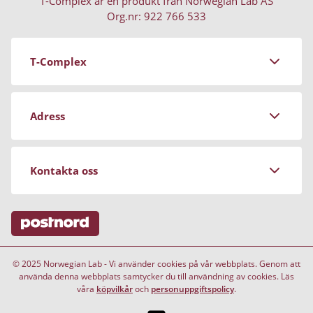
T-Complex är en produkt från Norwegian Lab AS
Org.nr: 922 766 533
T-Complex
Om Norwegian Lab
Adress
Köpvillkor
Personuppgiftspolicy
Stockrosgatan 3
Kontakta oss
Magasinet
681 91 Kristinehamn
Vanliga frågor (FAQ)
Avsluta mitt abonnemang
Telefontider:
© 2025 Norwegian Lab - Vi använder cookies på vår webbplats. Genom att
vardagar 10:00 - 15:00
använda denna webbplats samtycker du till användning av cookies. Läs
våra
köpvilkår
och
personuppgiftspolicy
.
Telefon: