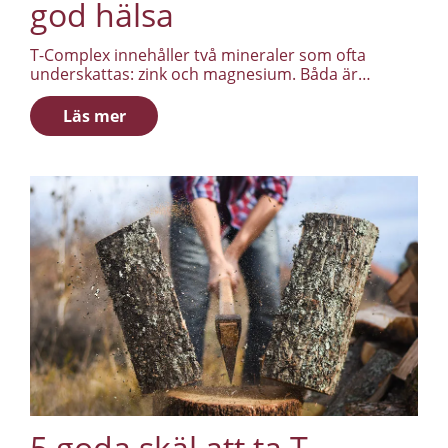
god hälsa
T-Complex innehåller två mineraler som ofta
underskattas: zink och magnesium. Båda är
involverade i en rad processer i kroppen, och båda
är relevanta för män som vill ha ut mer av
Läs mer
vardagen.
5 goda skäl att ta T-