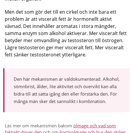
Men det som gör det till en cirkel och inte bara ett
problem är att visceralt fett är hormonellt aktivt
vävnad. Det innehåller aromatas i stora mängder,
samma enzym som alkohol aktiverar. Mer visceralt fett
betyder mer omvandling av testosteron till östrogen.
Lägre testosteron ger mer visceralt fett. Mer visceralt
fett sänker testosteronet ytterligare.
Den här mekanismen är väldokumenterad. Alkohol,
sömnbrist, ålder, lite aktivitet och övervikt kan alla
bidra till att sätta igång den eller förstärka den. För
många män sker det sannolikt i kombination.
Läs mer om mekanismen bakom
ölmage och vad som
faktiskt driver den
och om
kortisolmage och hur den skiljer