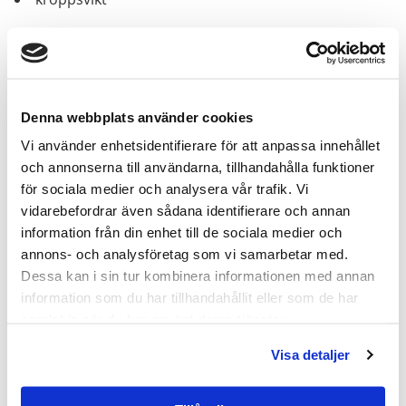
Därför rekommenderas två morgonmätningar med 2–
4 veckors mellanrum.
Denna webbplats använder cookies
Vi använder enhetsidentifierare för att anpassa innehållet
och annonserna till användarna, tillhandahålla funktioner
för sociala medier och analysera vår trafik. Vi
Vanliga misstag vid testosteronmätning
vidarebefordrar även sådana identifierare och annan
information från din enhet till de sociala medier och
annons- och analysföretag som vi samarbetar med.
provet tas på eftermiddagen
Dessa kan i sin tur kombinera informationen med annan
endast en mätning används
information som du har tillhandahållit eller som de har
samlat in när du har använt deras tjänster.
SHBG ignoreras
siffror tolkas utan symtom
Visa detaljer
slutsatser baseras enbart på referensgränser