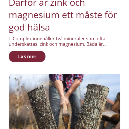
Därför är zink och
magnesium ett måste för
god hälsa
T-Complex innehåller två mineraler som ofta
underskattas: zink och magnesium. Båda är
involverade i en rad processer i kroppen, och båda
är relevanta för män som vill ha ut mer av
Läs mer
vardagen.