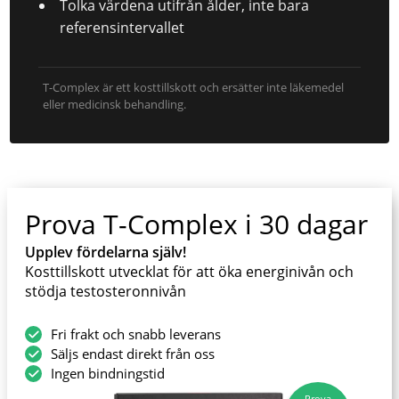
Tolka värdena utifrån ålder, inte bara
referensintervallet
T-Complex är ett kosttillskott och ersätter inte läkemedel
eller medicinsk behandling.
Prova T-Complex i 30 dagar
Upplev fördelarna själv!
Kosttillskott utvecklat för att öka energinivån och
stödja testosteronnivån
Fri frakt och snabb leverans
Säljs endast direkt från oss
Ingen bindningstid
Prova