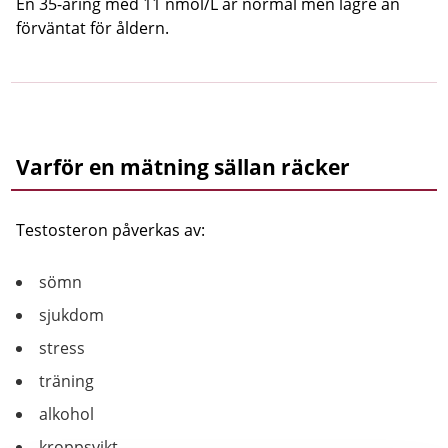
En 35-åring med 11 nmol/L är normal men lägre än
förväntat för åldern.
Varför en mätning sällan räcker
Testosteron påverkas av:
sömn
sjukdom
stress
träning
alkohol
kroppsvikt