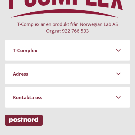
T-Complex är en produkt från Norwegian Lab AS
Org.nr: 922 766 533
T-Complex
Om Norwegian Lab
Adress
Köpvillkor
Personuppgiftspolicy
Stockrosgatan 3
Kontakta oss
Magasinet
681 91 Kristinehamn
Vanliga frågor (FAQ)
Avsluta mitt abonnemang
Telefontider: