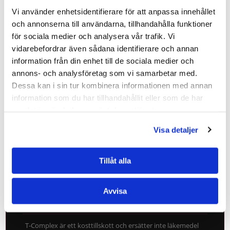
SAMMANFATTNING
Vi använder enhetsidentifierare för att anpassa innehållet
och annonserna till användarna, tillhandahålla funktioner
Bockhornsklöver (fenugreek) är vanlig i
för sociala medier och analysera vår trafik. Vi
indisk matlagning, men det är fröna som
vidarebefordrar även sådana identifierare och annan
studerats i ett hälsosammanhang
information från din enhet till de sociala medier och
annons- och analysföretag som vi samarbetar med.
Fröna innehåller saponiner som liknar
Dessa kan i sin tur kombinera informationen med annan
steroidhormoner i struktur
information som du har tillhandahållit eller som de har
En norsk studie från 2024 visade ökat
samlat in när du har använt deras tjänster.
testosteron-index vid hög dos extrakt
Visa detaljer
Det finns för närvarande inga EU-godkända
påståenden för bockhornsklöver och
testosteron
Tillåt alla
Dokumentationen är starkast för
blodsockerstabiliserande effekt
Avvisa
T-Complex är ett kosttillskott och ersätter inte läkemedel