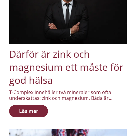
Därför är zink och
magnesium ett måste för
god hälsa
T-Complex innehåller två mineraler som ofta
underskattas: zink och magnesium. Båda är
involverade i en rad processer i kroppen, och båda
är relevanta för män som vill ha ut mer av
Läs mer
vardagen.