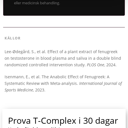
eller medicinsk behandling.
KÄLLOR
Lee-Ødegård, S., et al. Effect of a plant extract of fenugreek
on testosterone in blood plasma and saliva in a double blind
randomized controlled intervention study.
PLOS One
, 2024.
Isenmann, E., et al. The Anabolic Effect of Fenugreek: A
Systematic Review with Meta-analysis.
International Journal of
Sports Medicine
, 2023.
Prova T-Complex i 30 dagar