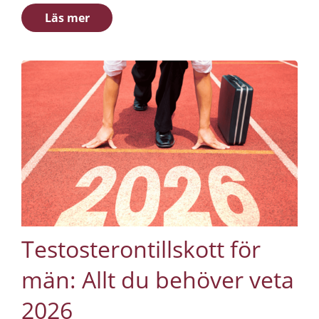
vara smart att komplettera sin kost med T-
Complex.
Läs mer
Testosterontillskott för
män: Allt du behöver veta
2026