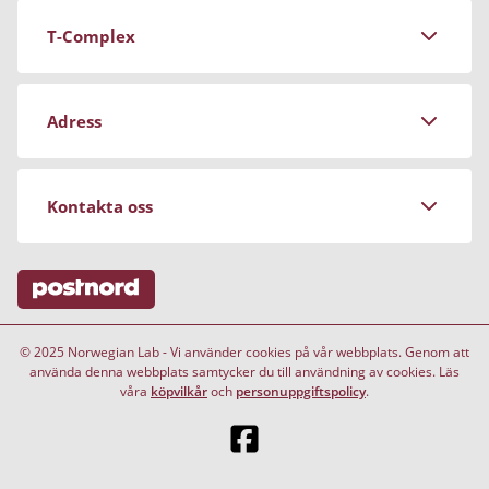
T-Complex
Om Norwegian Lab
Adress
Köpvillkor
Personuppgiftspolicy
Stockrosgatan 3
Kontakta oss
Magasinet
681 91 Kristinehamn
Vanliga frågor (FAQ)
Avsluta mitt abonnemang
Telefontider:
© 2025 Norwegian Lab - Vi använder cookies på vår webbplats. Genom att
vardagar 10:00 - 15:00
använda denna webbplats samtycker du till användning av cookies. Läs
våra
köpvilkår
och
personuppgiftspolicy
.
Telefon:
+46 8 525 070 86
E-post: