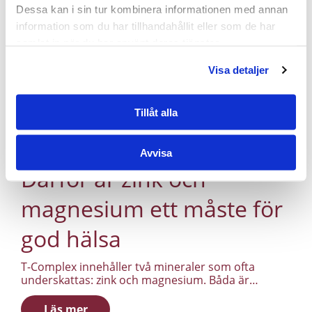
Dessa kan i sin tur kombinera informationen med annan
information som du har tillhandahållit eller som de har
samlat in när du har använt deras tjänster.
Visa detaljer
Tillåt alla
Avvisa
Därför är zink och
magnesium ett måste för
god hälsa
T-Complex innehåller två mineraler som ofta
underskattas: zink och magnesium. Båda är
involverade i en rad processer i kroppen, och båda
är relevanta för män som vill ha ut mer av
Läs mer