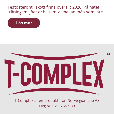
Testosterontillskott finns överallt 2026. På nätet, i
träningsmiljöer och i samtal mellan män som inte
riktigt känner igen sig i den energinivå de hade
tidigare. Samtidigt är förvirringen stor. Vad är
Läs mer
egentligen ett testosterontillskott? Fungerar det?
Vem passar det för – och vem bör låta bli? Den här
guiden reder ut begreppen och ger en realistisk
bild av vad testosterontillskott är, vad de kan bidra
med och var gränserna går.
T-Complex är en produkt från Norwegian Lab AS
Org.nr: 922 766 533